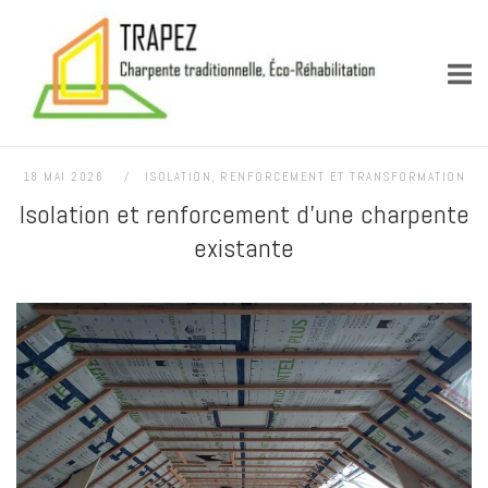
Skip
Accueil
to
content
18 MAI 2026
ISOLATION
,
RENFORCEMENT ET TRANSFORMATION
Isolation et renforcement d’une charpente
existante