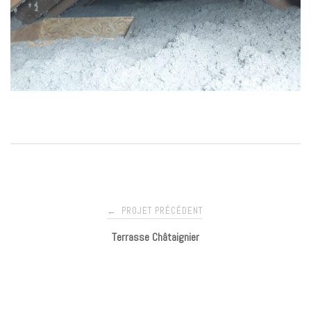
PROJET PRÉCÉDENT
←
N
Terrasse Châtaignier
a
v