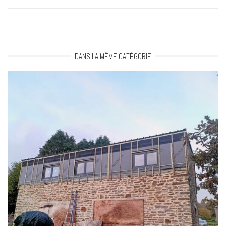
i
g
DANS LA MÊME CATÉGORIE
a
t
i
o
n
a