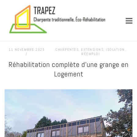
Skip
Accueil
to
content
11 NOVEMBRE 2025
CHARPENTES
,
EXTENSIONS
,
ISOLATION
,
RÉEMPLOI
Réhabilitation complète d’une grange en
Logement