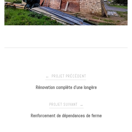
PROJET PRÉCÉDENT
←
N
Rénovation complète d’une longère
a
PROJET SUIVANT
→
v
Renforcement de dépendances de ferme
i