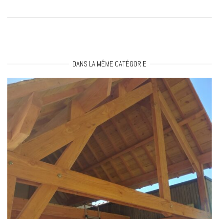
g
a
DANS LA MÊME CATÉGORIE
t
i
o
n
a
r