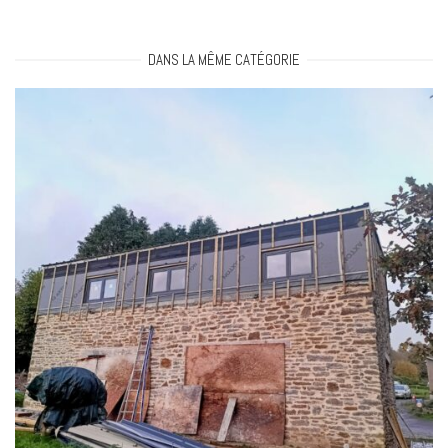
a
DANS LA MÊME CATÉGORIE
t
i
o
n
a
r
t
i