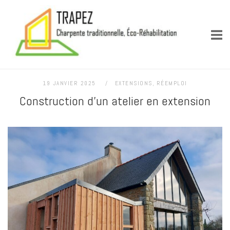
Skip
Accueil
to
content
19 JANVIER 2025
EXTENSIONS
,
RÉEMPLOI
Construction d’un atelier en extension