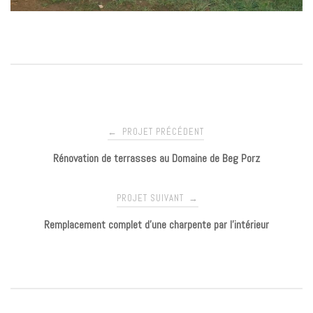
PROJET PRÉCÉDENT
←
N
Rénovation de terrasses au Domaine de Beg Porz
a
PROJET SUIVANT
→
v
Remplacement complet d’une charpente par l’intérieur
i
g