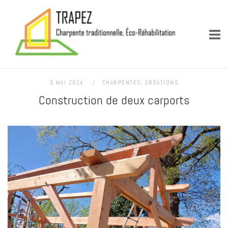
Skip
Accueil
to
content
3 MAI 2024
CHARPENTES
,
CRÉATIONS
Construction de deux carports