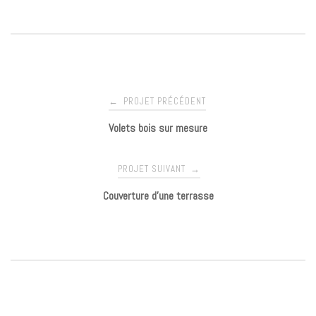
PROJET PRÉCÉDENT
←
N
Volets bois sur mesure
a
PROJET SUIVANT
→
v
Couverture d’une terrasse
i
g
a