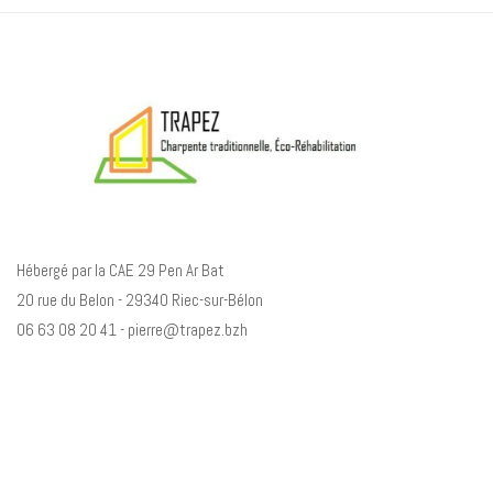
i
g
u
e
r
a
Hébergé par la CAE 29 Pen Ar Bat
u
20 rue du Belon - 29340 Riec-sur-Bélon
06 63 08 20 41 -
pierre@trapez.bzh
s
e
i
n