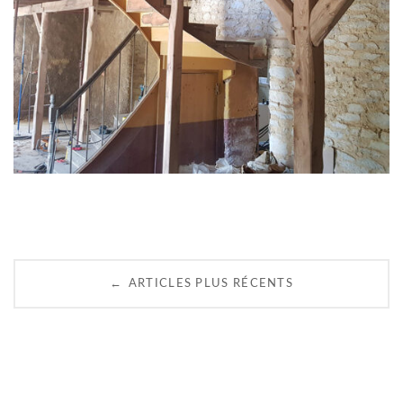
N
←
ARTICLES PLUS RÉCENTS
a
v